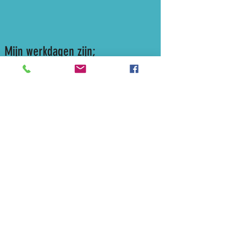
Mijn werkdagen zijn;
Dinsdag - Woensdag - Donderdag
CONTACT
ADRES
Mastbos 172
7543 GP Enschede
CONTACT MIJ VIA
Tel:
0652207472
Email: pedicuresalonmarieke@gmail.com
GEGEVENS